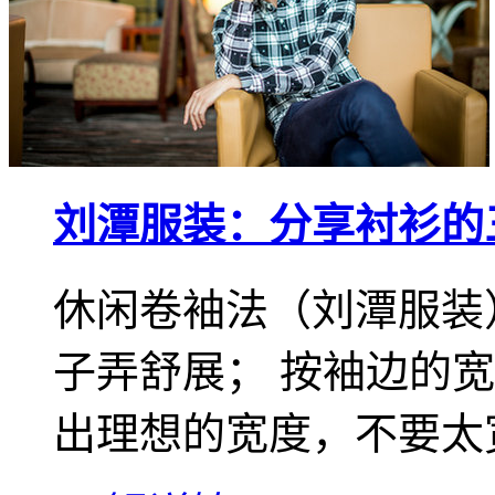
刘潭服装：分享衬衫的
休闲卷袖法（刘潭服装
子弄舒展； 按袖边的
出理想的宽度，不要太