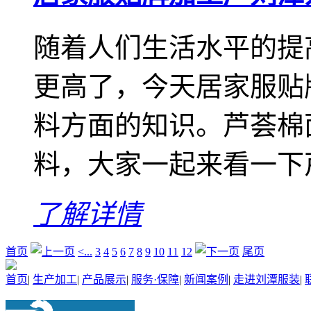
随着人们生活水平的提
更高了，今天居家服贴
料方面的知识。芦荟棉
料，大家一起来看一下
了解详情
首页
<...
3
4
5
6
7
8
9
10
11
12
尾页
首页
|
生产加工
|
产品展示
|
服务·保障
|
新闻案例
|
走进刘潭服装
|