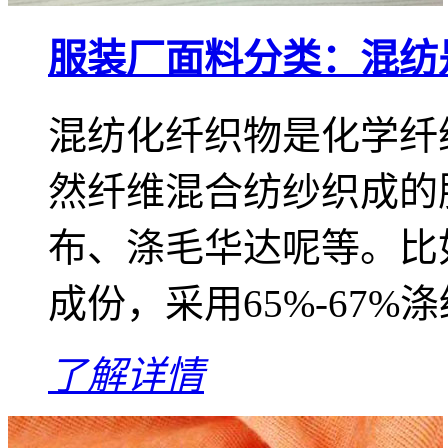
服装厂面料分类：混纺
混纺化纤织物是化学纤
然纤维混合纺纱织成的
布、涤毛华达呢等。比
成份，采用65%-67%涤
了解详情