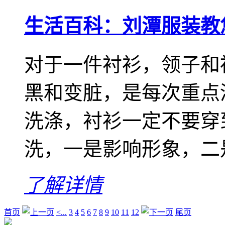
生活百科：刘潭服装教
对于一件衬衫，领子和
黑和变脏，是每次重点
洗涤，衬衫一定不要穿
洗，一是影响形象，二是
了解详情
首页
<...
3
4
5
6
7
8
9
10
11
12
尾页