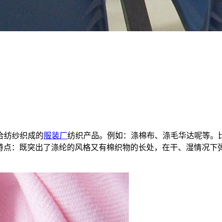
合纺纱织成的
服装厂
纺织产品。例如：涤棉布、涤毛华达呢等。比
凉。特点：既突出了涤纶的风格又有棉织物的长处，在干、湿情况