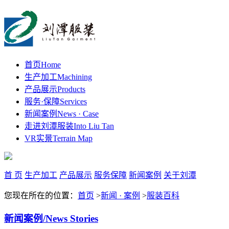
首页
Home
生产加工
Machining
产品展示
Products
服务·保障
Services
新闻案例
News · Case
走进刘潭服装
Into Liu Tan
VR实景
Terrain Map
首 页
生产加工
产品展示
服务保障
新闻案例
关于刘潭
您现在所在的位置：
首页
>
新闻 · 案例
>
服装百科
新闻案例
/News Stories