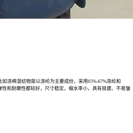
如涤棉混纺物是以涤纶为主要成份，采用65%-67%涤纶和
下弹性和耐磨性都较好，尺寸稳定，缩水率小，具有挺拔、不易皱