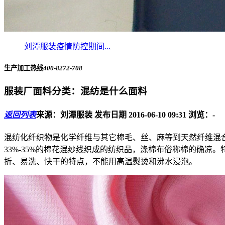
刘潭服装疫情防控期间...
生产加工热线
400-8272-708
服装厂面料分类：混纺是什么面料
返回列表
来源：刘潭服装
发布日期 2016-06-10 09:31
浏览：
-
混纺化纤织物是化学纤维与其它棉毛、丝、麻等到天然纤维混
33%-35%的棉花混纱线织成的纺织品，涤棉布俗称棉的确
折、易洗、快干的特点，不能用高温熨烫和沸水浸泡。